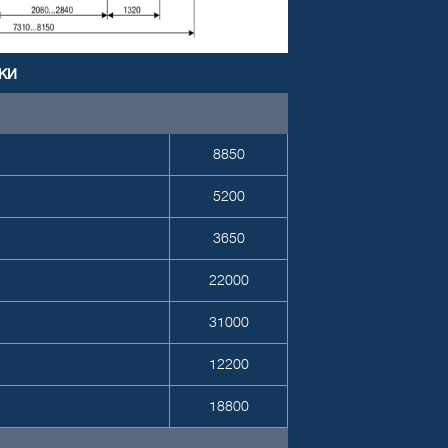
ки
8850
5200
3650
22000
31000
12200
18800