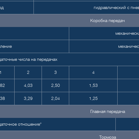
од
гидравлический с пне
Коробка передач
механическа
вление
механичес
аточные числа на передачах
1
2
3
4
,82
4,03
2,50
1,53
,38
3,29
2,04
1,25
Главная передача
даточное отношение*
Тормоза