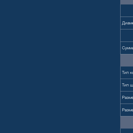
Диаме
Сумма
Тип к
Тип 
Разме
Разм