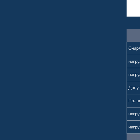
Снаря
нагру
нагру
Допус
Полна
нагру
нагру