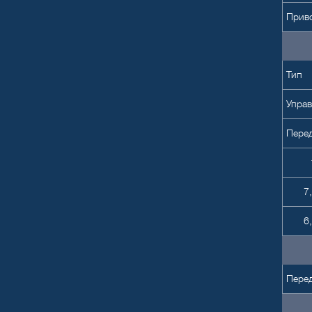
Прив
Тип
Упра
Перед
7
6
Пере