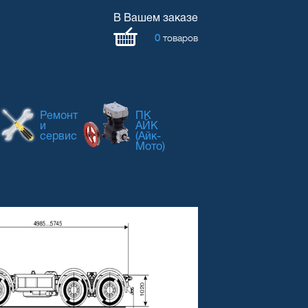
В Вашем заказе
0
товаров
Ремонт
ПК
и
АЙК
сервис
(Айк-
Мото)