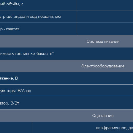
ий объём, л
тр цилиндра и ход поршня, мм
рь сжатия
Система питания
имость топливных баков, л*
Электрооборудование
яжение, В
уляторы, В/Ачас
атор, В/Вт
Сцепление
диафрагменное, дв