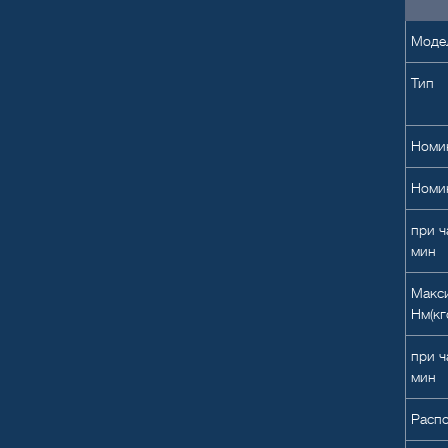
Моде
Тип
Номин
Номин
при ч
мин
Макс
Нм(кг
при ч
мин
Расп