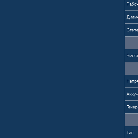
Рабоч
Диаме
Степе
Вмест
Напр
Аккум
Генер
Тип