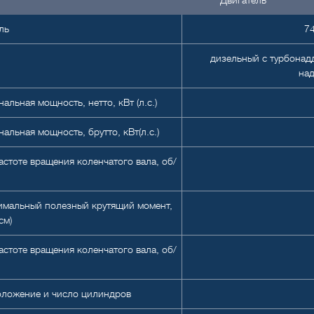
Двигатель
ль
74
дизельный с турбонад
над
альная мощность, нетто, кВт (л.с.)
альная мощность, брутто, кВт(л.с.)
астоте вращения коленчатого вала, об/
имальный полезный крутящий момент,
см)
астоте вращения коленчатого вала, об/
оложение и число цилиндров