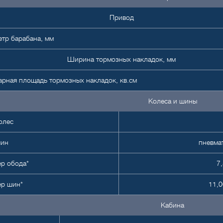
Привод
тр барабана, мм
Ширина тормозных накладок, мм
рная площадь тормозных накладок, кв.см
Колеса и шины
олес
шин
пневма
р обода*
7,
ер шин*
11,0
Кабина